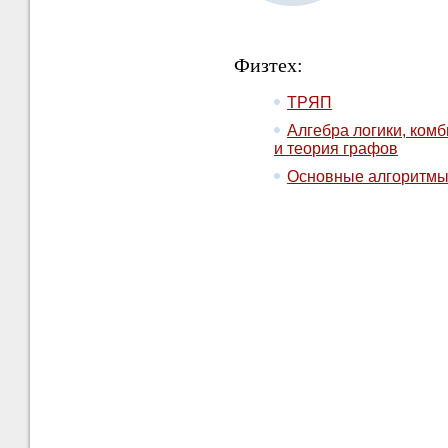
Физтех:
ТРЯП
Алгебра логики, ком
и теория графов
Курс
Основные алгоритм