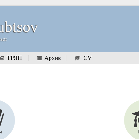
ubtsov
ssor
ТРЯП
Архив
CV