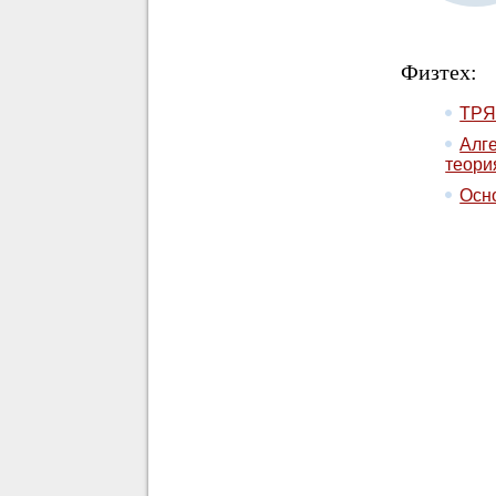
Физтех:
ТР
Алге
теори
Осн