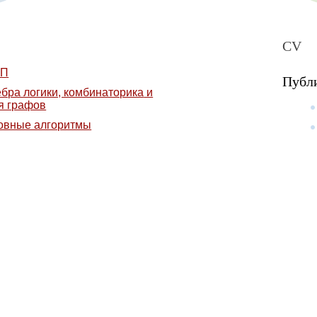
CV
ЯП
Публ
бра логики, комбинаторика
и
я графов
Курсы
овные алгоритмы