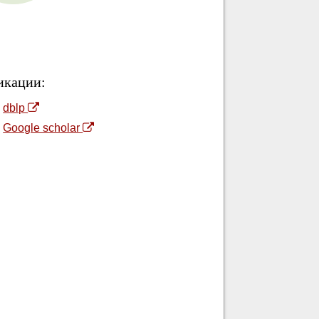
икации:
dblp
Наука
Google scholar