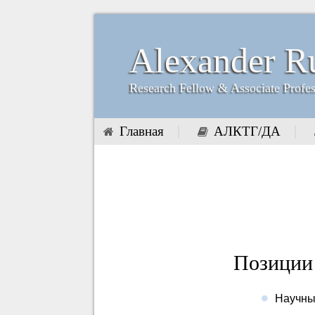
Alexander R
Research Fellow & Associate Profe
Главная
АЛКТГ/ДА
Позиции
Научны