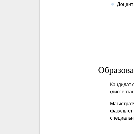
Доцент
Образова
Кандидат 
(диссерта
Магистрату
факультет
cпециальн