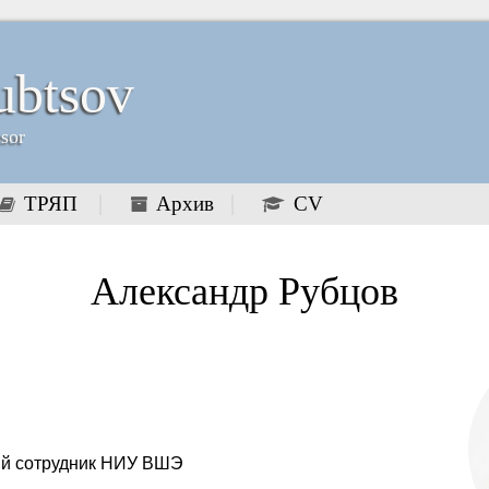
ubtsov
ssor
ТРЯП
Архив
CV
Александр Рубцов
й сотрудник НИУ ВШЭ