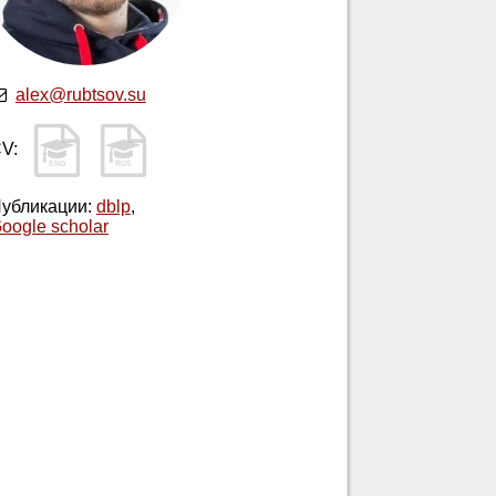
alex@rubtsov.su
CV:
ENG
RUS
убликации:
dblp
,
oogle scholar