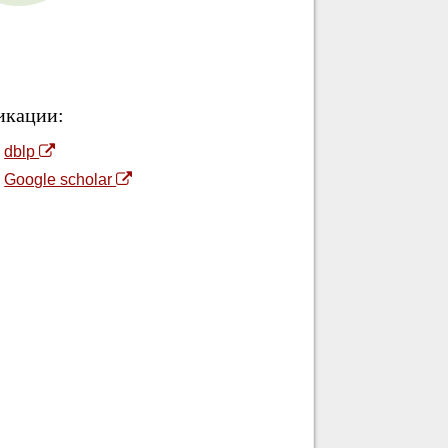
икации:
dblp
Наука
Google scholar