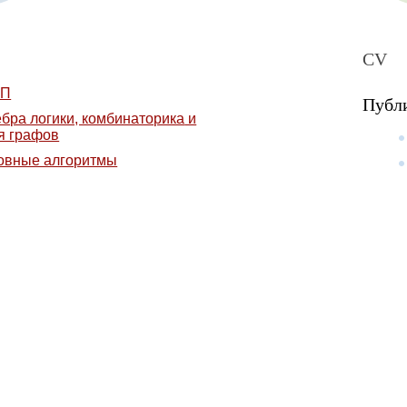
CV
ЯП
Публ
бра логики, комбинаторика
и
я графов
Курсы
овные алгоритмы