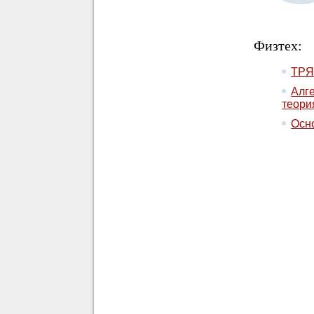
Физтех:
ТР
Алге
теори
Осн