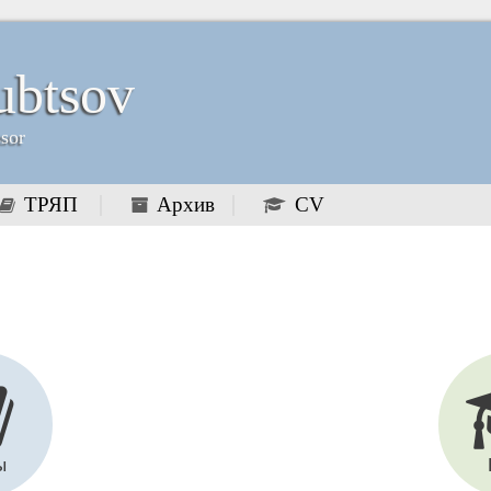
ubtsov
ssor
ТРЯП
Архив
CV